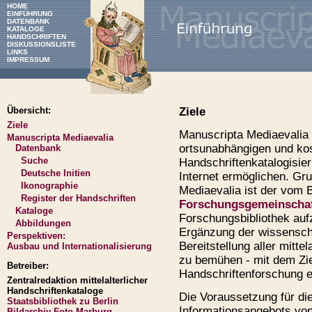
HOME
EINFÜHRUNG
DATENBANK
KATALOGE
HANDSCHRIFTEN
DISKUSSIONSLISTE
LINKS
IMPRESSUM
Übersicht:
Ziele
Ziele
Manuscripta Mediaevalia
Manuscripta Mediaevalia
ortsunabhängigen und ko
Datenbank
Suche
Handschriftenkatalogisi
Deutsche Initien
Internet ermöglichen. Gr
Ikonographie
Mediaevalia ist der vom
Register der Handschriften
Forschungsgemeinscha
Kataloge
Forschungsbibliothek auf
Abbildungen
Ergänzung der wissenscha
Perspektiven:
Bereitstellung aller mitte
Ausbau und Internationalisierung
zu bemühen - mit dem Ziel
Betreiber:
Handschriftenforschung e
Zentralredaktion mittelalterlicher
Handschriftenkataloge
Die Voraussetzung für di
Staatsbibliothek zu Berlin
Informationsangebots von
Bildarchiv Foto Marburg