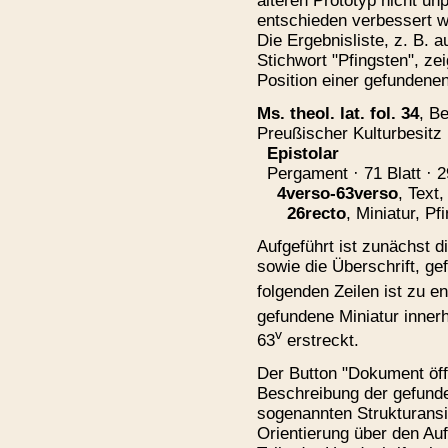
älteren Prototyp nicht u
entschieden verbessert 
Die Ergebnisliste, z. B.
Stichwort "Pfingsten", ze
Position einer gefundenen
Ms. theol. lat. fol. 34
, Be
Preußischer Kulturbesitz
Epistolar
Pergament · 71 Blatt · 29
4verso-63verso
, Text,
26recto
, Miniatur, Pf
A
ufgeführt ist zunächst d
sowie die Überschrift,
ge
folgenden Zeilen ist zu e
gefundene Miniatur innerh
v
63
erstreckt.
Der Button "Dokument öffn
Beschreibung der gefunden
sogenannten Strukturansic
Orientierung über den Au