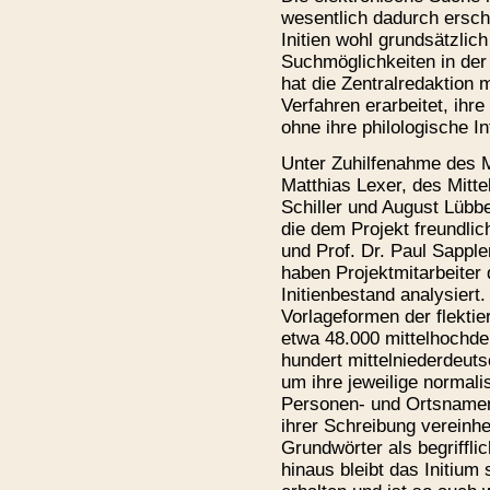
wesentlich dadurch ersch
Initien wohl grundsätzlic
Suchmöglichkeiten in der
hat die Zentralredaktion m
Verfahren erarbeitet, ihr
ohne ihre philologische In
Unter Zuhilfenahme des 
Matthias Lexer, des Mitt
Schiller und August Lübb
die dem Projekt freundlich
und Prof. Dr. Paul Sapple
haben Projektmitarbeiter 
Initienbestand analysiert
Vorlageformen der flektie
etwa 48.000 mittelhochd
hundert mittelniederdeuts
um ihre jeweilige normal
Personen- und Ortsnamen 
ihrer Schreibung vereinhe
Grundwörter als begriffli
hinaus bleibt das Initium