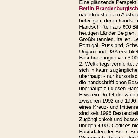
Eine glänzende Perspektiv
Berlin-Brandenburgisc
nachdrücklich am Ausbau
beteiligen, deren handsch
Handschriften aus 600 Bib
heutigen Länder Belgien,
Großbritannien, Italien, L
Portugal, Russland, Sch
Ungarn und USA erschließ
Beschreibungen von 6.000
2. Weltkriegs vernichtet 
sich in kaum zugängliche
überhaupt - nur kursorisc
die handschriftlichen Bes
überhaupt zu diesen Hands
Etwa ein Drittel der wich
zwischen 1992 und 1996 b
eines Kreuz- und Initien
sind seit 1996 Bestandtei
Zugänglichkeit und besse
übrigen 4.000 Codices bl
Basisdaten der Berlin-B
Wissenschaften zu allen 