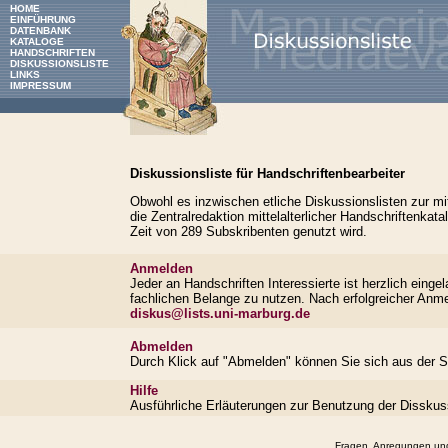
HOME
EINFÜHRUNG
DATENBANK
KATALOGE
HANDSCHRIFTEN
DISKUSSIONSLISTE
LINKS
IMPRESSUM
Diskussionsliste für Handschriftenbearbeiter
Obwohl es inzwischen etliche Diskussionslisten zur mitt
die Zentralredaktion mittelalterlicher Handschriftenka
Zeit von 289 Subskribenten genutzt wird.
Anmelden
Jeder an Handschriften Interessierte ist herzlich einge
fachlichen Belange zu nutzen. Nach erfolgreicher Anme
diskus@lists.uni-marburg.de
Abmelden
Durch Klick auf "Abmelden" können Sie sich aus der Su
Hilfe
Ausführliche Erläuterungen zur Benutzung der Disskuss
Fragen, Anregungen un