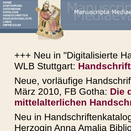
HOME
EINFÜHRUNG
DATENBANK
KATALOGE
HANDSCHRIFTEN
DISKUSSIONSLISTE
LINKS
IMPRESSUM
+++ Neu in "Digitalisierte H
WLB Stuttgart:
Handschrift
Neue, vorläufige Handschri
März 2010, FB Gotha:
Die 
mittelalterlichen Handschr
Neu in Handschriftenkatalog
Herzogin Anna Amalia Bibli