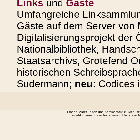
Links
und
Gäste
Umfangreiche Linksammlung
Gäste auf dem Server von 
Digitalisierungsprojekt der
Nationalbibliothek, Handsc
Staatsarchivs, Grotefend On
historischen Schreibsprac
Sudermann;
neu
: Codices 
Fragen, Anregungen und Kommentare zu Manuscript
Internet-Explorer 5 oder höher (empfohlen) oder 