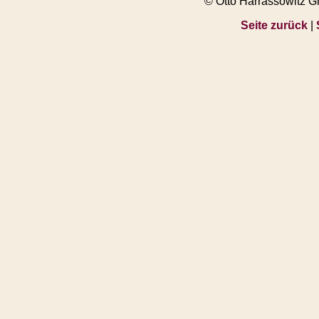
© Otto Harrassowitz 
Seite zurück
|