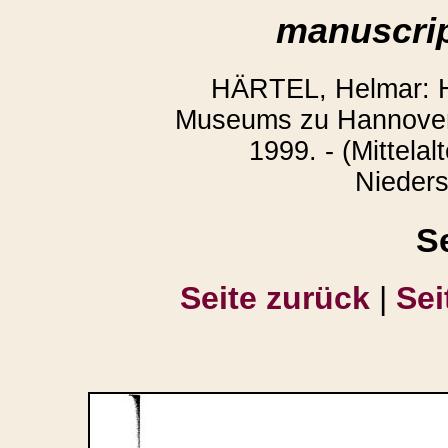
manuscrip
HÄRTEL, Helmar: H
Museums zu Hannover.
1999. - (Mittelal
Nieders
S
Seite zurück
|
Sei