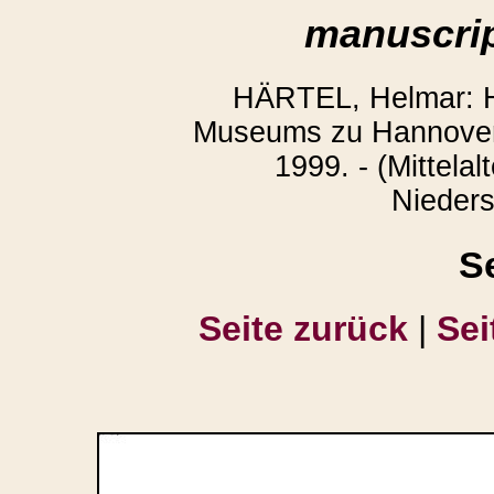
manuscrip
HÄRTEL, Helmar: H
Museums zu Hannover.
1999. - (Mittelal
Nieders
S
Seite zurück
|
Sei