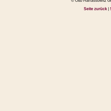
© Otto Harrassowitz 
Seite zurück
|