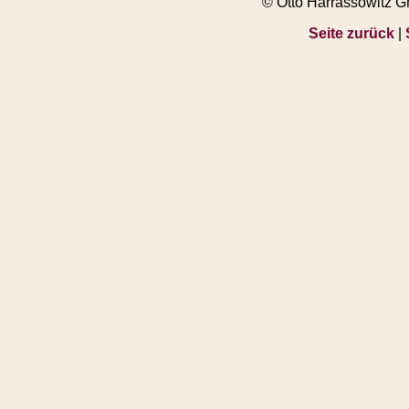
© Otto Harrassowitz 
Seite zurück
|