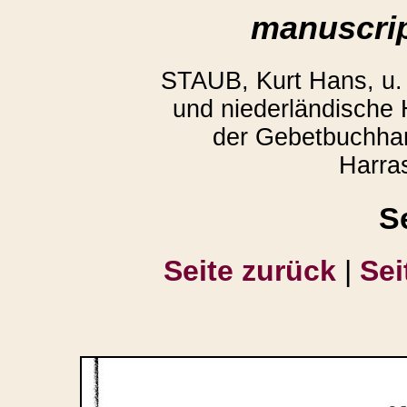
manuscrip
STAUB, Kurt Hans, u
und niederländische
der Gebetbuchhan
Harra
S
Seite zurück
|
Sei