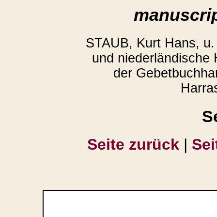
manuscrip
STAUB, Kurt Hans, u
und niederländische
der Gebetbuchhan
Harra
S
Seite zurück
|
Sei