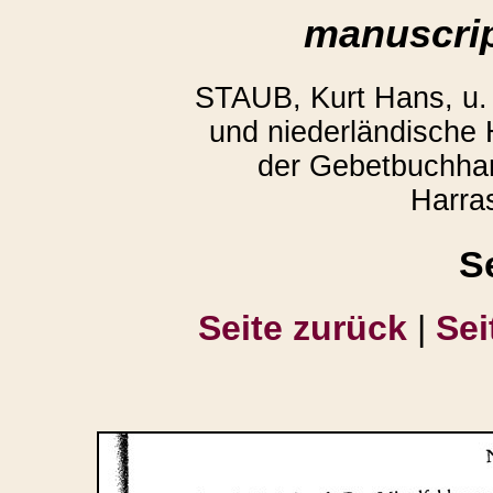
manuscrip
STAUB, Kurt Hans, u
und niederländische
der Gebetbuchhan
Harra
S
Seite zurück
|
Sei