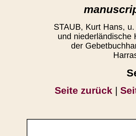
manuscrip
STAUB, Kurt Hans, u
und niederländische
der Gebetbuchhan
Harra
S
Seite zurück
|
Sei