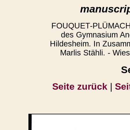
manuscrip
FOUQUET-PLÜMACHER,
des Gymnasium And
Hildesheim. In Zusamm
Marlis Stähli. - Wi
S
Seite zurück
|
Sei