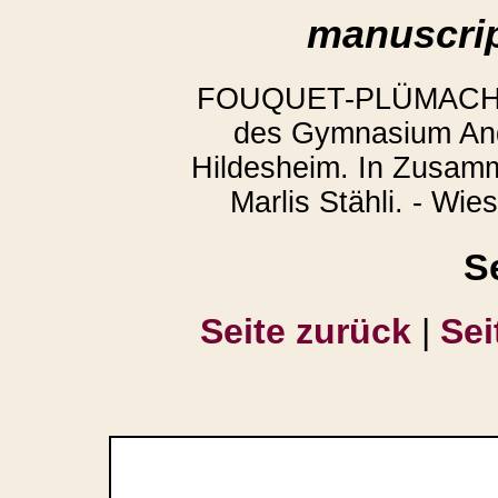
manuscrip
FOUQUET-PLÜMACHER,
des Gymnasium And
Hildesheim. In Zusamm
Marlis Stähli. - Wi
S
Seite zurück
|
Sei