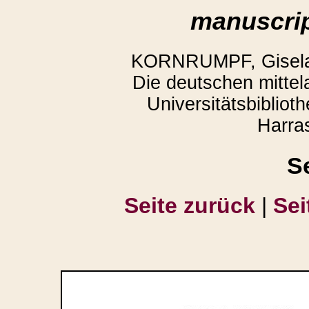
manuscrip
KORNRUMPF, Gisela,
Die deutschen mittela
Universitätsbiblio
Harra
S
Seite zurück
|
Sei