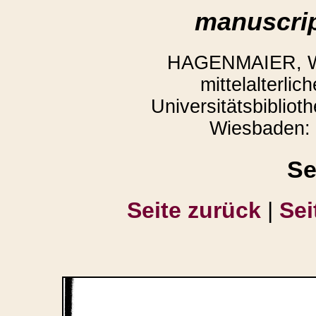
manuscrip
HAGENMAIER, Win
mittelalterli
Universitätsbibliot
Wiesbaden: 
Se
Seite zurück
|
Sei