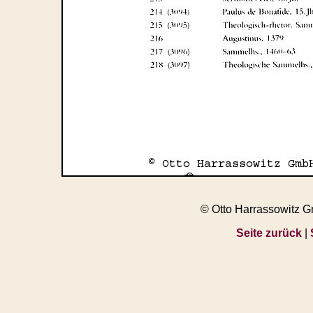
© Otto Harrassowitz 
Seite zurück
|