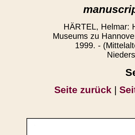
manuscrip
HÄRTEL, Helmar: H
Museums zu Hannover.
1999. - (Mittelal
Nieders
S
Seite zurück
|
Sei