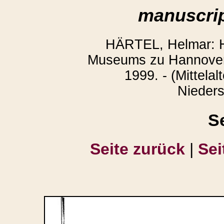
manuscrip
HÄRTEL, Helmar: H
Museums zu Hannover.
1999. - (Mittelal
Nieders
S
Seite zurück
|
Sei