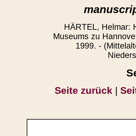
manuscrip
HÄRTEL, Helmar: H
Museums zu Hannover.
1999. - (Mittelal
Nieders
S
Seite zurück
|
Sei