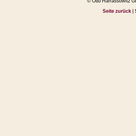
© Otto Harrassowitz 
Seite zurück
|