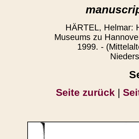
manuscrip
HÄRTEL, Helmar: H
Museums zu Hannover.
1999. - (Mittelal
Nieders
S
Seite zurück
|
Sei