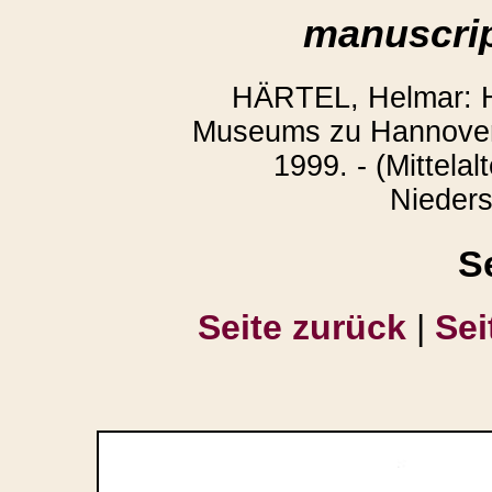
manuscrip
HÄRTEL, Helmar: H
Museums zu Hannover.
1999. - (Mittelal
Nieders
S
Seite zurück
|
Sei