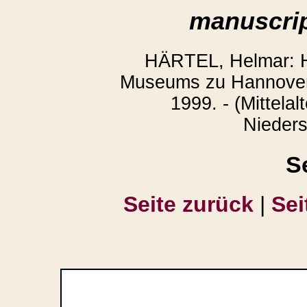
manuscrip
HÄRTEL, Helmar: H
Museums zu Hannover.
1999. - (Mittelal
Nieders
S
Seite zurück
|
Sei