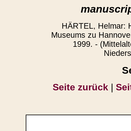
manuscrip
HÄRTEL, Helmar: H
Museums zu Hannover.
1999. - (Mittelal
Nieders
S
Seite zurück
|
Sei