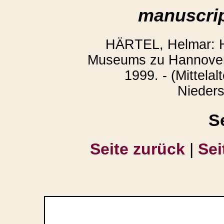
manuscrip
HÄRTEL, Helmar: H
Museums zu Hannover.
1999. - (Mittelal
Nieders
S
Seite zurück
|
Sei