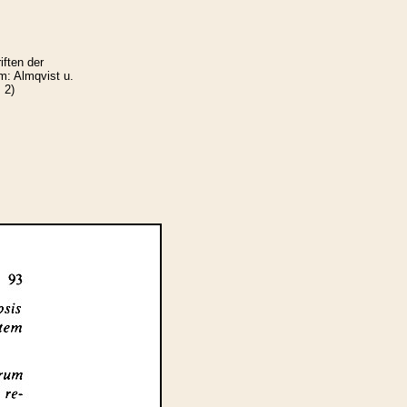
ften der
m: Almqvist u.
 2)