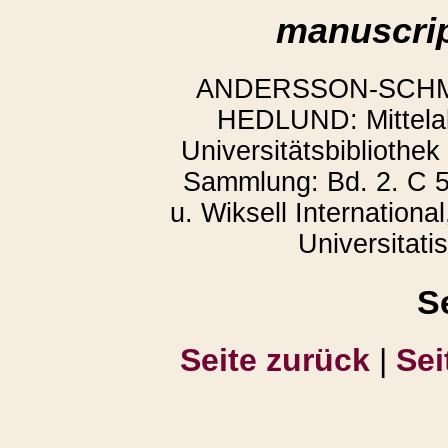
manuscrip
ANDERSSON-SCHMIT
HEDLUND: Mittelalt
Universitätsbibliothek
Sammlung: Bd. 2. C 5
u. Wiksell Internationa
Universitati
S
Seite zurück
|
Sei