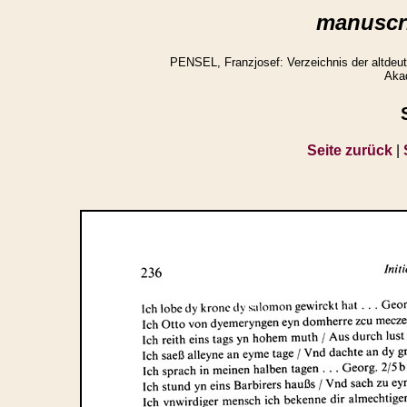
manuscri
PENSEL, Franzjosef: Verzeichnis der altdeuts
Aka
Seite zurück
|