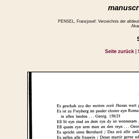
manuscri
PENSEL, Franzjosef: Verzeichnis der altdeuts
Aka
Seite zurück
|