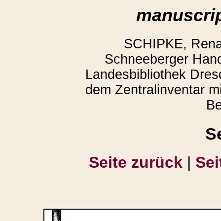
manuscrip
SCHIPKE, Renate
Schneeberger Hand
Landesbibliothek Dres
dem Zentralinventar mit
Be
S
Seite zurück
|
Sei