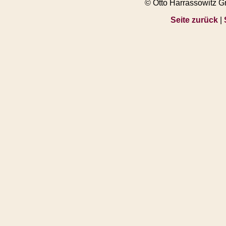
© Otto Harrassowitz 
Seite zurück
|