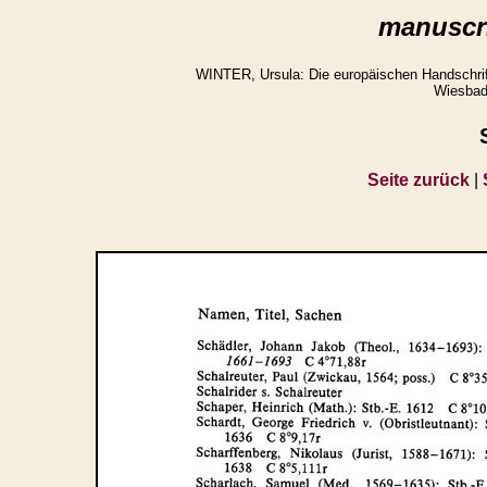
manuscri
WINTER, Ursula: Die europäischen Handschrifte
Wiesbad
Seite zurück
|