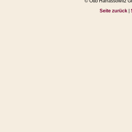
© Otto Harrassowitz 
Seite zurück
|