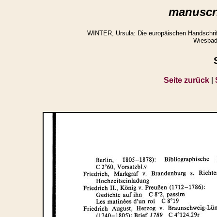
manuscri
WINTER, Ursula: Die europäischen Handschrifte
Wiesbad
Seite zurück
|