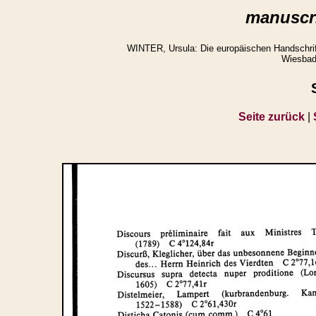
manuscri
WINTER, Ursula: Die europäischen Handschrifte
Wiesbad
Seite zurück
|