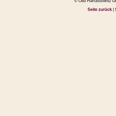
© Otto Harrassowitz 
Seite zurück
|