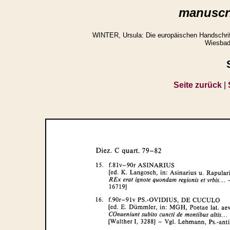
manuscri
WINTER, Ursula: Die europäischen Handschrifte
Wiesbad
Seite zurück
|