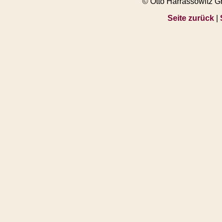
© Otto Harrassowitz 
Seite zurück
|