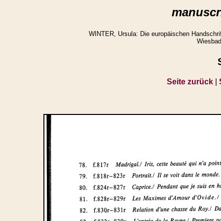
manuscri
WINTER, Ursula: Die europäischen Handschrifte
Wiesbad
Seite zurück
|