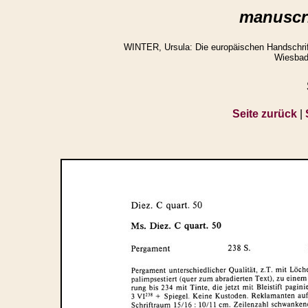
manuscri
WINTER, Ursula: Die europäischen Handschrifte
Wiesbad
Seite zurück
|