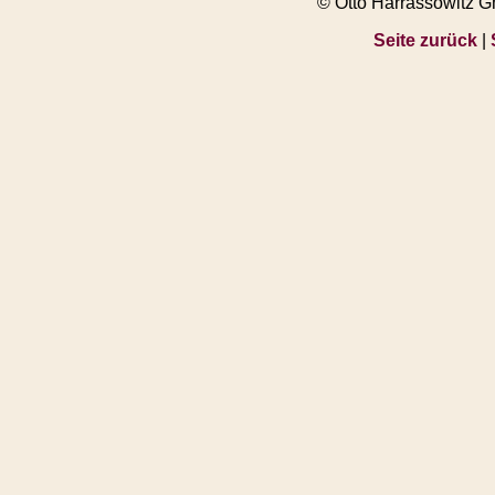
© Otto Harrassowitz 
Seite zurück
|