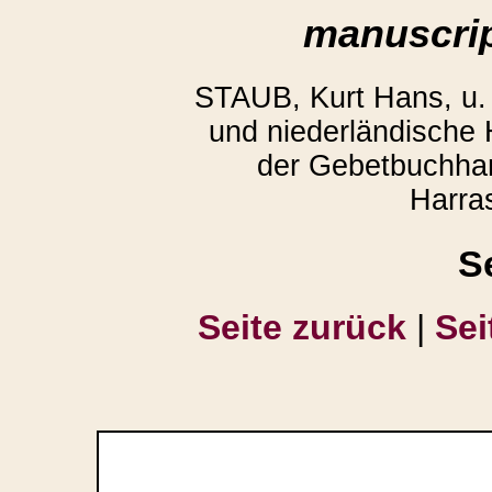
manuscrip
STAUB, Kurt Hans, u
und niederländische
der Gebetbuchhan
Harra
S
Seite zurück
|
Sei