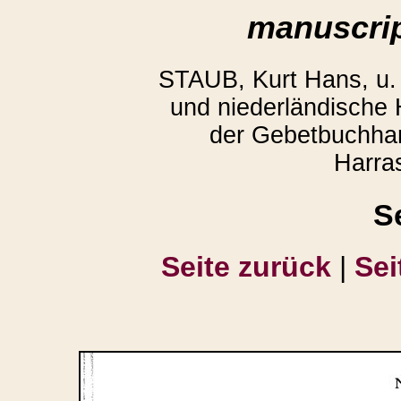
manuscrip
STAUB, Kurt Hans, u
und niederländische
der Gebetbuchhan
Harra
S
Seite zurück
|
Sei