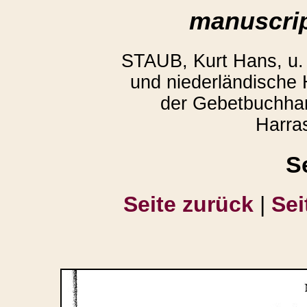
manuscrip
STAUB, Kurt Hans, u
und niederländische
der Gebetbuchhan
Harra
S
Seite zurück
|
Sei