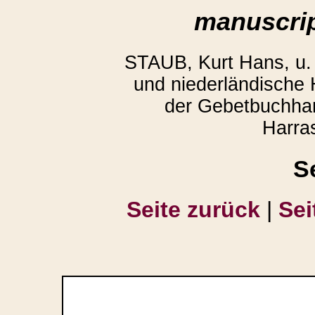
manuscrip
STAUB, Kurt Hans, u
und niederländische
der Gebetbuchhan
Harra
S
Seite zurück
|
Sei