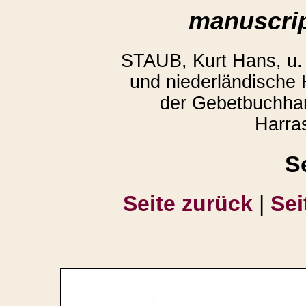
manuscrip
STAUB, Kurt Hans, u
und niederländische
der Gebetbuchhan
Harra
S
Seite zurück
|
Sei