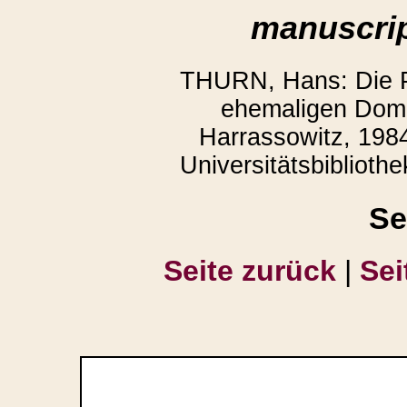
manuscrip
THURN, Hans: Die P
ehemaligen Domb
Harrassowitz, 1984
Universitätsbiblioth
Se
Seite zurück
|
Sei