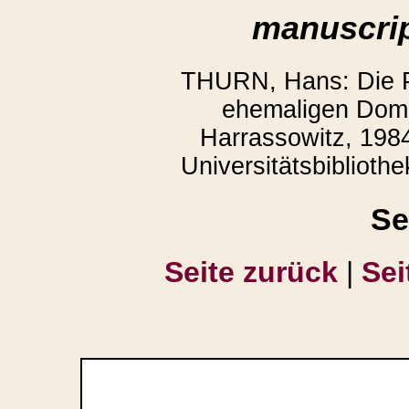
manuscrip
THURN, Hans: Die P
ehemaligen Domb
Harrassowitz, 1984
Universitätsbiblioth
Se
Seite zurück
|
Sei