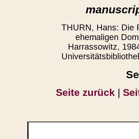
manuscrip
THURN, Hans: Die P
ehemaligen Domb
Harrassowitz, 1984
Universitätsbiblioth
Se
Seite zurück
|
Sei