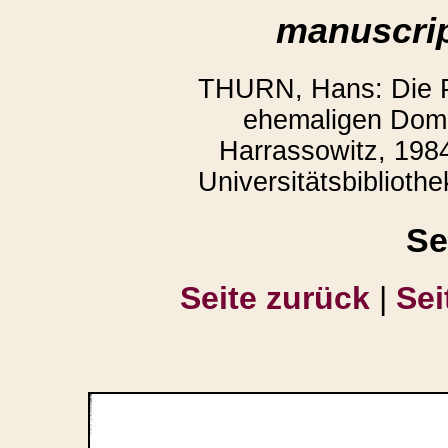
manuscrip
THURN, Hans: Die P
ehemaligen Domb
Harrassowitz, 1984
Universitätsbiblioth
Se
Seite zurück
|
Sei