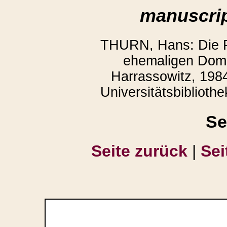
manuscrip
THURN, Hans: Die P
ehemaligen Domb
Harrassowitz, 1984
Universitätsbiblioth
Se
Seite zurück
|
Sei