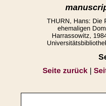
manuscrip
THURN, Hans: Die P
ehemaligen Domb
Harrassowitz, 1984
Universitätsbiblioth
S
Seite zurück
|
Sei