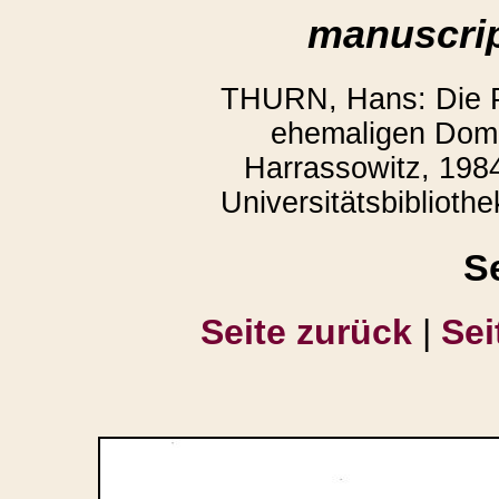
manuscrip
THURN, Hans: Die P
ehemaligen Domb
Harrassowitz, 1984
Universitätsbiblioth
S
Seite zurück
|
Sei