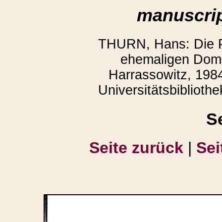
manuscrip
THURN, Hans: Die P
ehemaligen Domb
Harrassowitz, 1984
Universitätsbiblioth
S
Seite zurück
|
Sei