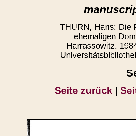
manuscrip
THURN, Hans: Die P
ehemaligen Domb
Harrassowitz, 1984
Universitätsbiblioth
S
Seite zurück
|
Sei